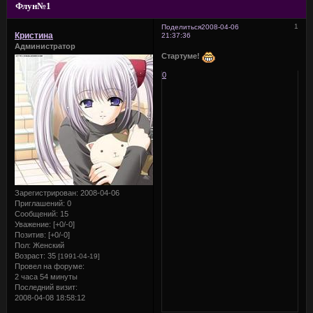
Флун№1
1
Поделиться
2008-04-06
Кристина
21:37:36
Администратор
Стартуме!
0
Зарегистрирован
: 2008-04-06
Приглашений:
0
Сообщений:
15
Уважение:
[+0/-0]
Позитив:
[+0/-0]
Пол:
Женский
Возраст:
35
[1991-04-19]
Провел на форуме:
2 часа 54 минуты
Последний визит:
2008-04-08 18:58:12