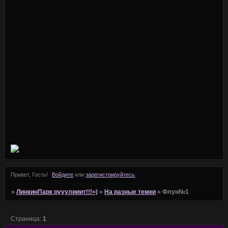
Привет, Гость!
Войдите
или
зарегистрируйтесь
.
»
ЛинкинПарк рууулииит!!!=)
»
На разные темки
»
Флун№1
Страница:
1