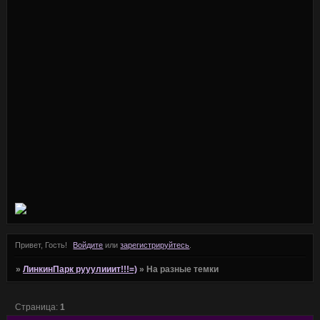
Привет, Гость!
Войдите
или
зарегистрируйтесь
.
»
ЛинкинПарк рууулииит!!!=)
»
На разные темки
Страница:
1