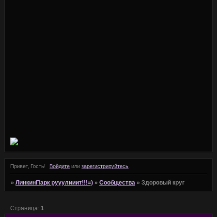
Привет, Гость!
Войдите
или
зарегистрируйтесь
.
»
ЛинкинПарк рууулииит!!!=)
»
Сообщества
»
Здоровый круг
Страница:
1