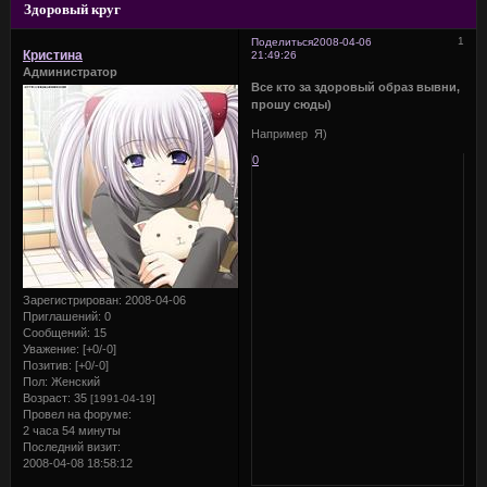
Здоровый круг
1
Поделиться
2008-04-06
Кристина
21:49:26
Администратор
Все кто за здоровый образ вывни,
прошу сюды)
Например Я)
0
Зарегистрирован
: 2008-04-06
Приглашений:
0
Сообщений:
15
Уважение:
[+0/-0]
Позитив:
[+0/-0]
Пол:
Женский
Возраст:
35
[1991-04-19]
Провел на форуме:
2 часа 54 минуты
Последний визит:
2008-04-08 18:58:12