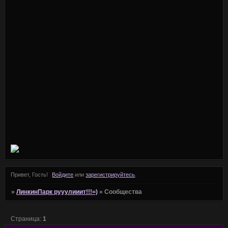
Привет, Гость!
Войдите
или
зарегистрируйтесь
.
»
ЛинкинПарк рууулииит!!!=)
»
Сообщества
Страница:
1