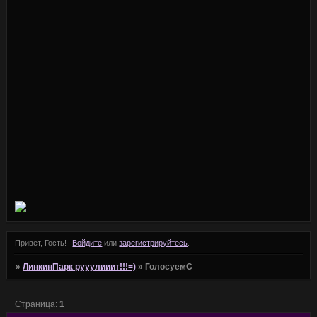
Привет, Гость!
Войдите
или
зарегистрируйтесь
.
»
ЛинкинПарк рууулииит!!!=)
»
ГолосуемС
Страница:
1