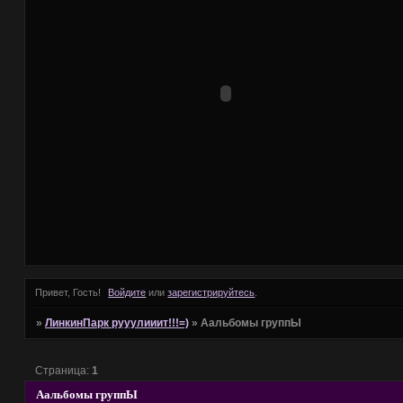
Привет, Гость!
Войдите
или
зарегистрируйтесь
.
»
ЛинкинПарк рууулииит!!!=)
»
Аальбомы группЫ
Страница:
1
Аальбомы группЫ